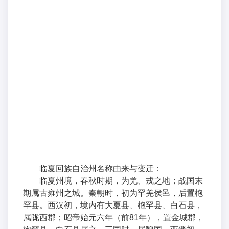
临夏回族自治州名称由来与变迁：
临夏州境，春秋时期，为羌、戎之地；战国末
期属古雍州之城。秦朝时，初为罕羌侯邑，后置枹
罕县。西汉初，境内有大夏县、枹罕县、白石县，
属陇西郡；昭帝始元六年（前81年），置金城郡，