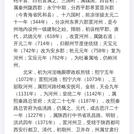
枹罕县、白石县属之。三国时，属魏国。西晋初，
属秦州陇西郡；永宁中期，分西平郡界置晋兴郡
（今青海省民和县）。十六国时，前凉张骏太元二
十一年（344年），分凉州东界六郡置河州，是今
州地内设州一级建制之始。隋朝，初设枹罕郡。唐
代，武德元年（618年），改置河州，属陇右道；
开元二年（714年），归鄯州节度使统辖；天宝元
年（742年）改为安乡郡；乾元元年（758年）复为
河州；宝应元年（762年），为吐蕃属地，仍称河
州。
北宋，初为河湟唃厮啰政权所辖；熙宁五年
（1072年）置熙河路；熙宁六年（1073年），王
韶取河州，属熙河路经略安抚司。金朝，天会九年
（1131年），为河州；皇统二年（1142年），属
熙秦路总管府；大定二十七年（1187年），改熙秦
路总管府为临洮路，仍属之。元代，成吉思汗二十
一年（1227年），属陕西行中书省巩昌路。明朝，
洪武四年（1371年），置河州卫，受辖于陕西都司
西安行都卫。清代，初期州、卫并存，州属甘肃行