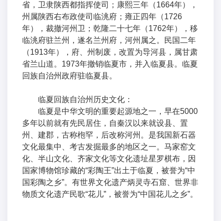
省，卫隶陕西都指挥使司；康熙三年（1664年），
州属陕西右布政使司临洮府；雍正四年（1726
年），裁撤河州卫；乾隆二十七年（1762年），移
临洮府驻兰州，遂名兰州府，河州属之。民国二年
（1913年），府、州制废，改置为导河县，属甘肃
省兰山道。1973年撤销临夏市，并入临夏县。临夏
回族自治州政府驻临夏县。
临夏回族自治州历史文化：
临夏是中华文明的重要起源地之一，早在5000
多年以前就有先民居住，自秦汉以来就设县、置
州、建郡，古称枹罕，后改称河州。是我国新石器
文化最集中、考古发掘最多的地区之一。马家窑文
化、半山文化、齐家文化等文化遗址星罗棋布，因
国家博物馆珍藏的“彩陶王”出土于临夏，被誉为“中
国彩陶之乡”。有世界文化遗产炳灵寺石窟、世界非
物质文化遗产民歌“花儿”，被誉为“中国花儿之乡”。