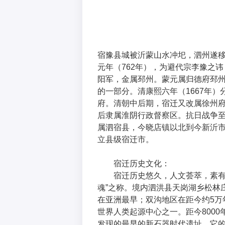
宿豫县城被沂蒙山水冲圯，泗州遂
元年（762年），为避代宗李豫之
阳军，金属邳州。蒙元属归德府邳
的一部分。清康熙六年（1667年
府。清朝中后期，宿迁又改属徐州
后隶属淮阴行政督察区。抗日战争
属泗宿县，今晓店镇以北到今新沂市
立县级宿迁市。
宿迁历史文化：
宿迁历史悠久，人文荟萃，素有
魂”之称。境内泗洪县天岗湖乡松林
在亚洲最早；双沟地区在距今约5万
世界人类起源中心之一。距今800
发现的最早的新石器时代遗址，它的