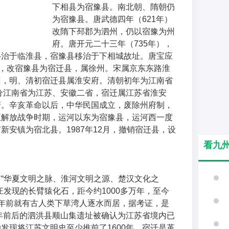
下相县为宿豫县。南北朝、隋朝仍
为宿豫县。唐武德四年（621年）
改隋下邳郡为泗州，仍以宿豫为州
府。唐开元二十三年（735年），
移治于临淮县，宿豫县移治于下相城故址。唐宝应
讳，改宿豫县为宿迁县，属徐州。宋属京东东路淮
州，明、清初宿迁县属淮安府。清朝初年为江南省
）分江南省为江苏、安徽二省，宿迁属江苏省淮安
府。辛亥革命以后，中华民国成立，废除州府制，
至解放战争时期，运河以东为宿豫县，运河西一度
新安镇为宿北县。1987年12月，撤销宿迁县，设
看九
“华夏文明之脉、淮河文明之源、楚汉文化之
庄发现的长臂猿化石，距今约1000多万年，至今
年前就有古人类下草湾人逐水而居，据考证，是
0年前后的泗洪县顺山集遗址被确认为江苏省境内已
发现将江苏文明史至少推前了1600年。宿迁是革