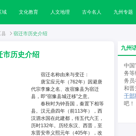
区域
文化教育
人文地理
古今名人
九州专题
区县
宿迁市历史介绍
九州
迁市历史介绍
中国
务等
宿迁名称由来与变迁：
务员
唐宝应元年（762年）因避唐
和晋
代宗李豫之名、改宿豫县为宿迁
干部
县，即“宿豫县城迁移”之意。
吧！
春秋时为钟吾国，秦置下相等
县。汉元鼎四年（前113年），西
汉泗水国在此建都，传五代六王，
历时132年。历经东汉、西晋，至
东晋安帝义熙元年（405年），改