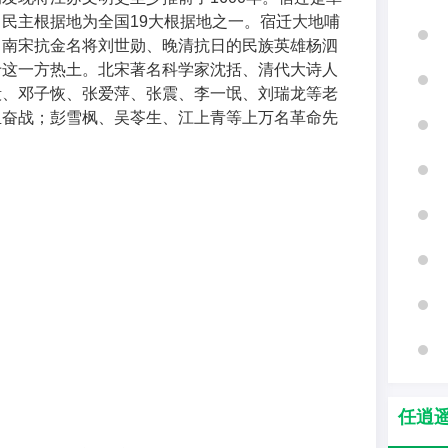
民主根据地为全国19大根据地之一。宿迁大地哺
、南宋抗金名将刘世勋、晚清抗日的民族英雄杨泗
于这一方热土。北宋著名科学家沈括、清代大诗人
毅、邓子恢、张爱萍、张震、李一氓、刘瑞龙等老
血奋战；彭雪枫、吴苓生、江上青等上万名革命先
。
任逍