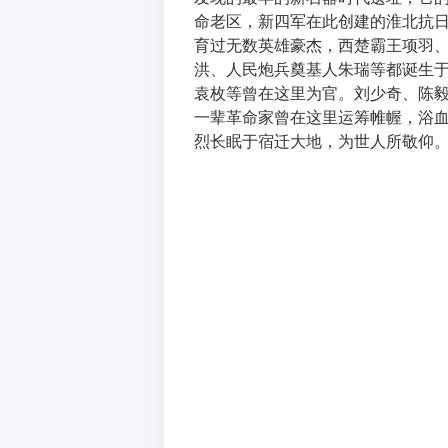
命老区，新四军在此创建的淮北抗日
育过无数英雄豪杰，西楚霸王项羽
洪、人民炮兵奠基人朱瑞等都诞生
袁枚等曾在这里为官。刘少奇、陈
一辈革命家曾在这里运筹帷幄，浴
烈长眠于宿迁大地，为世人所敬仰