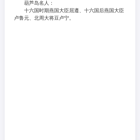
葫芦岛名人：
十六国时期燕国大臣屈遵、十六国后燕国大臣
卢鲁元、北周大将豆卢宁。