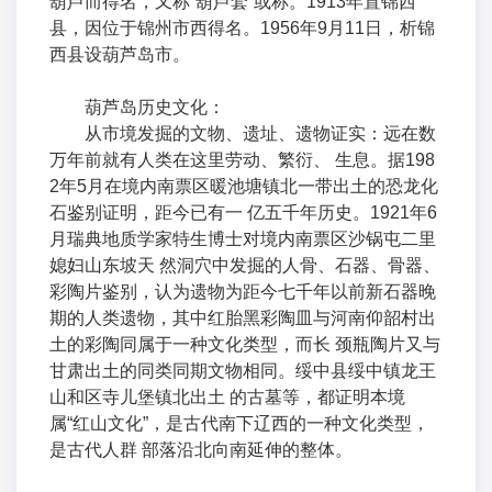
葫芦而得名，又称“葫芦套”或称。1913年置锦西
县，因位于锦州市西得名。1956年9月11日，析锦
西县设葫芦岛市。
葫芦岛历史文化：
从市境发掘的文物、遗址、遗物证实：远在数
万年前就有人类在这里劳动、繁衍、 生息。据198
2年5月在境内南票区暖池塘镇北一带出土的恐龙化
石鉴别证明，距今已有一 亿五千年历史。1921年6
月瑞典地质学家特生博士对境内南票区沙锅屯二里
媳妇山东坡天 然洞穴中发掘的人骨、石器、骨器、
彩陶片鉴别，认为遗物为距今七千年以前新石器晚
期的人类遗物，其中红胎黑彩陶皿与河南仰韶村出
土的彩陶同属于一种文化类型，而长 颈瓶陶片又与
甘肃出土的同类同期文物相同。绥中县绥中镇龙王
山和区寺儿堡镇北出土 的古墓等，都证明本境
属“红山文化”，是古代南下辽西的一种文化类型，
是古代人群 部落沿北向南延伸的整体。