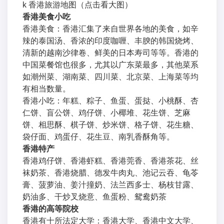
k 香港旅游地图（点击看大图）
香港美食小吃
香港美食：香港汇集了来自世界各地的美食，如辛
辣的泰国汤、香浓的印度咖喱、丰腴的韩国烧烤、
清新的越南沙律卷、鲜美的日本寿司等等。香港的
中国菜餐馆也很多，尤其以广东菜最多，其他菜系
如潮州菜、湖南菜、四川菜、北京菜、上海菜等均
有相当数量。
香港小吃：年糕、粽子、鱼蛋、蛋挞、小桃酥、杏
仁饼、盲公饼、鸡仔饼、小椰堆、花生饼、芝麻
饼、相思酥、棋子饼、炒米饼、格子饼、花生糖、
袋仔面、鸡蛋仔、花生豆、南乳香酥角等。
香港特产
香港鸡仔饼、香港虾糕、香港莞香、香港茶花、丝
袜奶茶、香港烧腊、德发牛肉丸、池记云吞、龟苓
膏、菠萝油、姜汁撞奶、法兰西多士、杨枝甘露、
奶油多、干炒叉烧意、鱼蛋粉、鸳鸯奶茶
香港的高等院校
香港有十所法定大学：香港大学、香港中文大学、