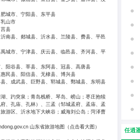
、肥城市、宁阳县、东平县
、乳山市
、莒县
、沂南县、郯城县、沂水县、兰陵县、费县、平邑
、禹城市、宁津县、庆云县、临邑县、齐河县、平
市、阳谷县、莘县、东阿县、冠县、高唐县
、惠民县、阳信县、无棣县、博兴县
单县、成武县、巨野县、郓城县、鄄城县、东明县
明湖、趵突泉；青岛栈桥、琴岛、崂山；枣庄抱犊
孔府、孔庙、孔林）、三孟（邹城孟府、孟庙、孟
山旅游区、沂水地下大峡谷；威海刘公岛；菏泽曹
andong.gov.cn 山东省旅游地图（点击看大图）
任逍