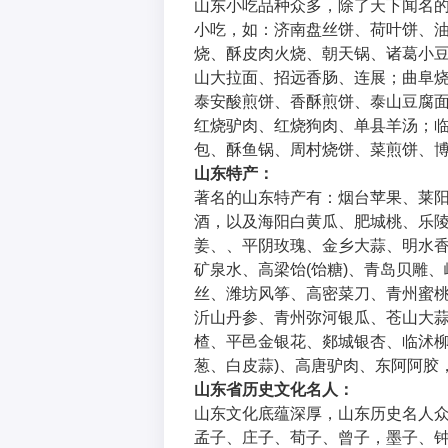
山东小吃品种众多，除了天下闻名
小吃，如：济南盘丝饼、荷叶饼、
烧、酥皮肉火烧、朝天锅、诸葛小
山大拉面、招远香肠、连展；曲阜
泰安酸煎饼、香酥煎饼、泰山豆腐
红烧驴肉、红烧狗肉、单县羊汤；
包、酥鱼锅、周村烧饼、菜煎饼、
山东特产：
著名的山东特产有：烟台苹果、莱
酒，以及海阳白黄瓜、肥城桃、乐
姜、、平阴玫瑰、金乡大蒜、明水
矿泉水、高梁饴(饴糖)、青岛贝雕
丝、潍坊风筝、高密菜刀、青州蜜
沂山丹参、青州弥河银瓜、苍山大
楂、平邑金银花、郯城银杏、临沭柳
葱、白皮蒜)、高唐驴肉、东阿阿胶
山东省历史文化名人：
山东文化底蕴深厚，山东历史名人
孟子、庄子、荀子、曾子，墨子、