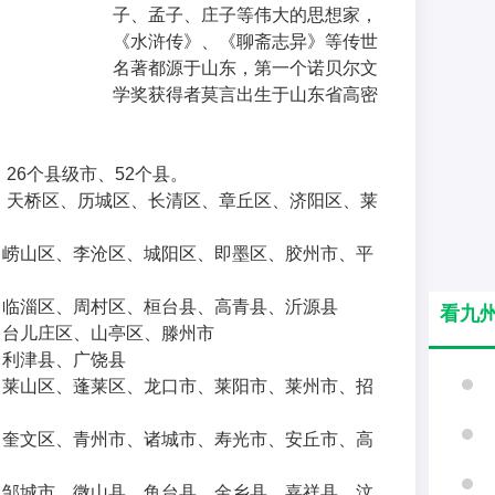
子、孟子、庄子等伟大的思想家，
《水浒传》、《聊斋志异》等传世
名著都源于山东，第一个诺贝尔文
学奖获得者莫言出生于山东省高密
、26个县级市、52个县。
、天桥区、历城区、长清区、章丘区、济阳区、莱
、崂山区、李沧区、城阳区、即墨区、胶州市、平
、临淄区、周村区、桓台县、高青县、沂源县
看九
、台儿庄区、山亭区、滕州市
、利津县、广饶县
、莱山区、蓬莱区、龙口市、莱阳市、莱州市、招
、奎文区、青州市、诸城市、寿光市、安丘市、高
、邹城市、微山县、鱼台县、金乡县、嘉祥县、汶