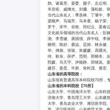
鹊、诸葛亮、晏婴、颜子、左丘明
辛弃疾、戚继光、刘墉、蒲松龄、
当代山东名人：季羡林、丁肇中、
梁晓声、马瑞芳、马本斋、杨子荣
罗干、宋平、谷牧、田纪云、姜春
文化娱乐领域的当代山东名人：彭
渤、李雪健、唐国强、薛中锐、李
晓明、陈好、聂远、迟帅、林永健
华、傅彪、张瑜、朱媛媛、高曙光
绮、靳东、薛俨、范明、郭晓冬、
熙媛、马天宇、伊能静、郑绪岚、
建芬、姜昆、牛群、朱时茂、黄宏
山东省
的高等院校：
山东现有普通高等本科院校70所，专
山东省
的本科院校【70所】
山东大学、中国海洋大学、山东科
济南大学、青岛理工大学、山东建
大学、青岛农业大学、潍坊医学院
学、济宁医学院、山东师范大学、