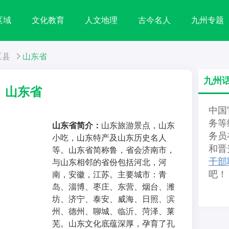
区域
文化教育
人文地理
古今名人
九州专题
区县
山东省
九州
山东省
中国
务等
山东省简介：
山东旅游景点，山东
务员
小吃，山东特产及山东历史名人
和晋
等。山东省简称鲁，省会济南市，
干部
与山东相邻的省份包括河北，河
吧！
南，安徽，江苏。主要城市：青
岛、淄博、枣庄、东营、烟台、潍
坊、济宁、泰安、威海、日照、滨
州、德州、聊城、临沂、菏泽、莱
芜。山东文化底蕴深厚，孕育了孔