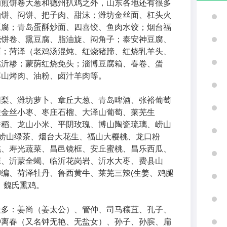
的煎饼卷大葱和德州扒鸡之外，山东各地还有很多
油饼、闷饼、把子肉、甜沫；潍坊金丝面、杠头火
豆腐；青岛蛋酥炒面、四喜饺、鱼肉水饺；烟台福
烧饼卷、熏豆腐、脂油旋、闷角子；泰安神豆腐、
面；菏泽（老鸡汤混炖、红烧猪蹄、红烧乳羊头、
临沂糁；蒙荫红烧免头；淄博豆腐箱、春卷、蛋
博山烤肉、油粉、卤汁羊肉等。
阳梨、潍坊萝卜、章丘大葱、青岛啤酒、张裕葡萄
陵金丝小枣、枣庄石榴、大泽山葡萄、莱芜生
香稻、龙山小米、平阴玫瑰、博山陶瓷琉璃、崂山
、崂山绿茶、烟台大花生、福山大樱桃、龙口粉
桃、寿光蔬菜、昌邑镜框、安丘蜜桃、昌乐西瓜、
蒜、沂蒙全蝎、临沂花岗岩、沂水大枣、费县山
编、荷泽牡丹、鲁西黄牛、莱芜三辣(生姜、鸡腿
，魏氏熏鸡。
众多：姜尚（姜太公）、管仲、司马穰苴、孔子、
钟离春（又名钟无艳、无盐女）、孙子、孙膑、扁