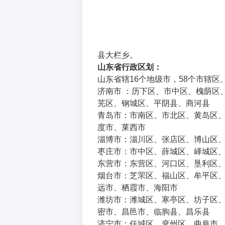
县大栏乡。
山东省行政区划：
山东省辖16个地级市，58个市辖区
济南市 ：历下区、市中区、槐荫区
芜区、钢城区、平阴县、商河县
青岛市：市南区、市北区、黄岛区
度市、莱西市
淄博市：淄川区、张店区、博山区
枣庄市：市中区、薛城区、峄城区
东营市：东营区、河口区、垦利区
烟台市：芝罘区、福山区、牟平区
远市、栖霞市、海阳市
潍坊市：潍城区、寒亭区、坊子区
密市、昌邑市、临朐县、昌乐县
济宁市：任城区、兖州区、曲阜市