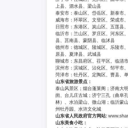
上县、泗水县、梁山县
泰安市：泰山区、岱岳区、新泰市
威海市：环翠区、文登区、荣成市
日照市：东港区、岚山区、五莲县
临沂市：兰山区、罗庄区、河东区
县、莒南县、蒙阴县、临沭县
德州市：德城区、陵城区、乐陵市
原县、夏津县、武城县
聊城市：东昌府区、茌平区、临清
滨州市：滨城区、沾化区、邹平市
菏泽市：牡丹区、定陶区、曹县、
山东省旅游景点：
泰山风景区；烟台蓬莱阁；济南大
崮、台儿庄古城；济宁三孔（曲阜
林）、水泊梁山、微山湖；临沂蒙
州牡丹园、水浒文化城
山东省人民政府官方网站:
www.sh
山东美食小吃：