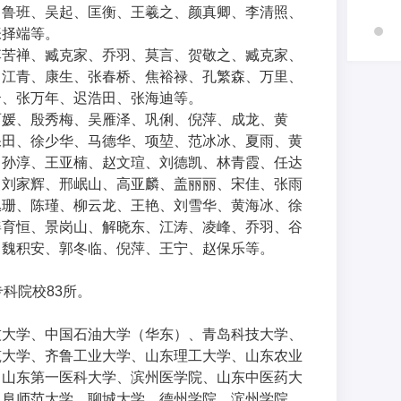
、鲁班、吴起、匡衡、王羲之、颜真卿、李清照、
张择端等。
李苦禅、臧克家、乔羽、莫言、贺敬之、臧克家、
、江青、康生、张春桥、焦裕禄、孔繁森、万里、
云、张万年、迟浩田、张海迪等。
丽媛、殷秀梅、吴雁泽、巩俐、倪萍、成龙、黄
保田、徐少华、马德华、项堃、范冰冰、夏雨、黄
、孙淳、王亚楠、赵文瑄、刘德凯、林青霞、任达
、刘家辉、邢岷山、高亚麟、盖丽丽、宋佳、张雨
丛珊、陈瑾、柳云龙、王艳、刘雪华、黄海冰、徐
姜育恒、景岗山、解晓东、江涛、凌峰、乔羽、谷
、魏积安、郭冬临、倪萍、王宁、赵保乐等。
科院校83所。
技大学、中国石油大学（华东）、青岛科技大学、
筑大学、齐鲁工业大学、山东理工大学、山东农业
、山东第一医科大学、滨州医学院、山东中医药大
曲阜师范大学、聊城大学、德州学院、滨州学院、