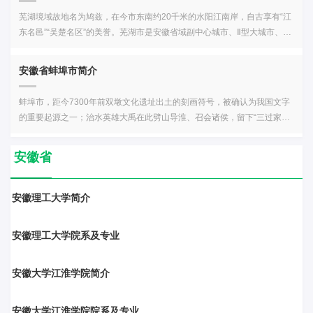
技术学院、安徽交通职业技术学院、安徽工业经济职业技术学院、安徽艺
术大学、合肥工业大学、安徽工业大学、安徽理工大学、安徽工程大学、
置九江王国。高祖四年（前203年），改九江王国为淮南王国。汉文帝六年
道、卧牛山街道、凤凰山街道、天河街道、半汤街道、栏杆集镇、苏湾
术职业学院、安徽广播影视职业技术学院、安徽电气工程职业技术学院、
安徽农业大学、安徽医科大学、蚌埠医学院、皖南医学院、安徽中医药大
芜湖境域故地名为鸠兹，在今市东南约20千米的水阳江南岸，自古享有“江
（前174年），改淮南王国为淮南郡；文帝十二年（前163年），复将淮南
镇、柘皋镇、银屏镇、夏阁镇、中垾镇、散兵镇、烔炀镇、黄麓镇、槐林
安徽城市管理职业学院、安徽邮电职业技术学院、安徽粮食工程职业学
学、安徽师范大学、阜阳师范大学、安庆师范大学、淮北师范大学、黄山
东名邑”“吴楚名区”的美誉。芜湖市是安徽省域副中心城市、Ⅱ型大城市、长
郡改为淮南王国。汉武帝元狩元年（前122年），改淮南王国为九江郡，辖
镇、坝镇镇、庙岗乡
院、合肥通用职业技术学院、安徽国际商务职业学院、安徽中澳科技职业
学院、皖西学院、滁州学院、安徽财经大学、宿州学院、巢湖学院、淮南
江三角洲中心区城市、中国首批沿江开放城市之一。芜湖的自然地理：芜
合肥等县，合肥县名始见于此。元封五年（前106年），置十三州，合肥县
学院、合肥职业技术学院、安徽审计职业学院、安徽汽车职业技术学院、
师范学院、铜陵学院、安徽建筑大学、安徽科技学院、安徽三联学院、合
湖市位于安徽省东南部，地处长江下游，地理坐标介于东经117°40′～
属扬州九江郡。东汉光武帝建武元年（25年），改合肥县为合肥侯国。汉
安徽省蚌埠市简介
合肥科技职业学院、合肥财经职业学院、合肥滨湖职业技术学院、万博科
肥学院、蚌埠学院、池州学院、安徽新华学院、安徽文达信息工程学院、
118°44′、北纬30°19′～31°34′之间，南倚皖南山系，北望江淮平原。北与
献帝建安五年（200年），废合肥侯国，复改为合肥县，为扬州治。三国时
技职业学院、合肥信息技术职业学院、安徽涉外经济职业学院、合肥经济
亳州学院、安徽外国语学院、蚌埠工商学院、安徽大学江淮学院、安徽信
合肥市、马鞍山市毗邻，南与宣城市、池州市接壤，东与马鞍山市、宣城
期，合肥县属魏国淮南郡，为扬州治。西晋武帝太康元年（280年），改九
蚌埠市，距今7300年前双墩文化遗址出土的刻画符号，被确认为我国文字
技术职业学院、安徽绿海商务职业学院、合肥共达职业技术学院成人高等
息工程学院、马鞍山学院、合肥城市学院、合肥经济学院、安徽师范大学
市相连，西与铜陵市交界。芜湖市属亚热带湿润季风气候。气候特点是：
江郡为淮南郡，合肥县属淮南郡。东晋，南北分裂，合肥为双方争夺的重
的重要起源之一；治水英雄大禹在此劈山导淮、召会诸侯，留下“三过家门
院校： 合肥职工科技大学、合肥市职工大学、安徽开放大学、合肥广播电
皖江学院、安徽医科大学临床医学院、阜阳师范大学信息工程学院、淮北
光照充足，雨量充沛，四季分明。年平均气温15～16℃，日照时数2000小
镇，县废。南朝宋，置南豫州，于旧合肥县地置汝阴县，属南豫州南汝阴
而不入”的动人传说；奠定大汉基业的垓下之战，演绎了“四面楚歌”、“十面
视大学、合肥行政学院、安徽行政学院（安徽经济管理学院、安徽经济管
理工学院、合肥师范学院、皖江工学院、安徽艺术学院安徽省的专科院校
时左右。芜湖降雨充沛，年降雨量1200毫米，但年内降水分布不均，主要
郡，为郡治。南朝梁天监五年（506年），改属汝阴郡。南朝梁普通七年
埋伏”、“霸王别姬”的千古绝唱。蚌埠的自然地理：地处中国华东长江三角
理干部学院）军事院校：中国人民解放军陆军炮兵防空兵学院、中国人民
安徽省
【75所】安徽职业技术学院、淮北职业技术学院、芜湖职业技术学院、淮
集中在春季、梅雨季节和初冬。无霜期每年达219～240天。流经芜湖市的
（526年），以寿阳置豫州，汝阴为南豫州治。南朝梁太清元年（547
洲地区、安徽省东北部，淮河中游，北与宿州市、淮北市接壤，南与淮南
解放军国防科技大学电子对抗学院研究院所：天津大学合肥创新发展研究
南联合大学、安徽商贸职业技术学院、安徽水利水电职业技术学院、阜阳
河流，以长江芜湖段为主干构成了一个较为完整的水系。 芜湖市的民族宗
年），置合州，汝阴属合州汝阴郡，为州、郡治。北周大成元年（579
市、滁州市相连，东与滁州市和江苏省宿迁市毗邻，西与亳州市、淮南市
院、北京外国语大学德国中心（合肥）、北京航空航天大学合肥创新研究
职业技术学院、铜陵职业技术学院、民办万博科技职业学院、安徽警官职
教：芜湖现有信仰佛教、道教、伊斯兰教、天主教、基督教的信教群众约
年），合州为北周占领。隋开皇元年（581年），改汝阴县为合肥县，改合
搭界。地处中国南北地理分界线秦岭—淮河一线，属北亚热带湿润季风气
安徽理工大学简介
院、清华大学合肥公共安全研究院、中国科学院合肥物质科学研究院、中
业学院、淮南职业技术学院、安徽工业经济职业技术学院、合肥通用职业
10万人，占总人口的5%，市级爱国宗教团体4个（芜湖市佛教协会、芜湖
州为庐州，合肥属庐州，为州治。隋大业年间，改庐州为庐江郡，合肥属
候与南温带半湿润季风气候区的过渡带。年平均气温15.1℃，全年日照可
国科学院量子信息与量子科技创新研究院
技术学院、安徽工贸职业技术学院、宿州职业技术学院、六安职业技术学
市天主教爱国会、芜湖市基督教三自爱国运动委员会、芜湖市基督教协
庐江郡，为郡治。唐武德三年（620年），改庐江郡为庐州，治合肥。唐贞
照时数，按天文台测算为4429.2小时，闰年可达4440.1小时。蚌埠地表水
院、安徽电子信息职业技术学院、民办合肥经济技术职业学院、安徽交通
会），县级爱国宗教团体6个，教职人员总计有100多人。依法登记的宗教
安徽理工大学院系及专业
观元年（627年），置十道，合肥属淮南道庐州。唐天宝元年（742年），
以淮河为主，另北部有北淝河，西南有天河，西有八里沟，东有龙子河、
职业技术学院、安徽体育运动职业技术学院、安徽中医药高等专科学校、
活动场所279处，其中基督教227处，佛教46处，道教3处，天主教2处，伊
改庐州为庐江郡，仍治合肥。唐乾元元年（758年），改庐江郡为庐州。唐
鲍家沟等小水系。蚌埠人文景观：双墩、涂山、龙子湖公园、凤台县峡山
安徽医学高等专科学校、合肥职业技术学院、滁州职业技术学院、池州职
斯兰教1处。芜湖人文景观：芜湖山水相应，有半城山半城水之称。主要景
僖宗中和到唐昭宗天复年间（883年-902年），杨行密先后为扬州刺史和吴
峡、怀远县荆山峡、五河县浮山峡为著名的淮河“三峡”、蚌埠“大明皇家游
安徽大学江淮学院简介
业技术学院、宣城职业技术学院、安徽广播影视职业技术学院、民办合肥
点有方特旅游度假区、镜湖公园、鸠兹广场、赭山公园、雨耕山、丫山风
王，辖合肥。北宋淳化四年（993年），合肥县属淮南道庐州，为州治。南
乐世界、张公湖、蚌埠花鼓灯嘉年华乐园、湖上升明月（古民居博览园）
滨湖职业技术学院、安徽电气工程职业技术学院、安徽冶金科技职业学
景区、鸠兹古镇、松鼠小镇、滨江公园、马仁奇峰国家森林公园、天井山
宋乾道五年（1169年），庐州仍治合肥。元至元十四年（1277年），升庐
蚌埠名人：袁贵仁、李毅、冯崇泰、史玉柱、蒋雯丽、冯国佩、崔新琴、
院、安徽城市管理职业学院、安徽机电职业技术学院、安徽工商职业学
国家森林公园、广济寺、王稼祥纪念园、中江塔、繁昌窑遗址等芜湖美食
安徽大学江淮学院院系及专业