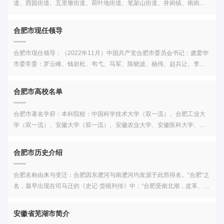
道、西园街道、五里墩街道、荷叶地街道、笔架山街道、井岗镇、南岗
敏政、汪机、邓愈、马秀英、何震、刘福通、徐达、郭子兴、胡惟庸、常
校、黄山健康职业学院、宿州航空职业学院
近海，介于北纬30°57′—32°32′，东经116°41′—117°58′之间，西接六安
镇、小庙镇、蜀山新产业园区瑶海区（辖1镇11街道）：明光路街道、胜利
遇春、冯胜、傅友德、沐英、蓝玉、廖永忠、许国、廖永安、薛显、丁德
市，北连淮南市，东靠滁州市、马鞍山市、芜湖市，南邻安庆市、铜陵
路街道、三里街街道、铜陵路街道、七里站街道、红光街道、和平路街
兴、金朝兴、李善长、陈德、胡大海、顾时、许国、耿再成、华高、耿炳
市，总面积11445平方千米，其中市辖区面积1339平方千米。合肥人文景
合肥市现任领导
道、城东街道、长淮街道、方庙街道、嘉山路街道、大兴镇、合肥龙岗综
文、仇成、沐天波、龚鼎孳、吕公弼、郭英、赵普胜、陈德、郭兴、冯国
观：合肥及环巢湖大地，更有16-20万年间的银山智人遗存，6000年前肥
合经济开发区庐阳区（辖8街道1镇1乡）：亳州路街道、双岗街道、杏林街
胜、吴祯、张居正、韩政、程大位、张德胜、王希吕、刘伶、何文辉、郑
东古人聚落遗址，3000多年前肥东龙城遗址，3000多年前起的庐江慕容城
合肥市现任领导：（2022年11月）中国共产党合肥市委员会书记：虞爱华
道、海棠街道、杏花村街道、逍遥津街道、三孝口街道、四里河街道、大
用、陶安、乐韶凤、齐琦、萧云从、齐鼎、查士标、戴名世、汪之瑞、齐
遗址，一千四百年历史庐江矾山国家工业遗址；还有王乔得道、许由洗
市委常委：罗云峰、钱岩松、韦弋、马军、陈晓波、杨伟、赵兵让、李同
杨镇、三十岗乡、庐阳工业区（林店街道）包河区（辖2镇11街道）：骆岗
杰、张子明、张英、方苞、胡宗宪、姚鼐、齐之鸾、张潮、刘大櫆、梅文
耳、商汤代纣、夏桀败巢、范曾归葬旗山、周瑜小乔守望庐江、庐江何氏
柱、程雪涛、黄维群、张泉、单虎合肥市人民代表大会常务委员会主任：
街道、常青街道、芜湖路街道、包公街道、望湖街道、义城街道、烟墩街
鼎、王贞仪、孙逸、缪大亨、汤鹏、弘仁、曹振镛、戴震、叶天赐、澄
祖陵、佛教圣地冶父山，以及三河古镇、吴山古镇、长临河古镇、柘皋古
汪卫东副主任：王文松、宋道军、张业锁、吴利林、张怀科秘书长：刘晓
道、滨湖世纪社区街道、方兴社区街道、万年埠街道、同安街道、淝河
合肥市高校名单
之、曹文植、张廷玉、凌廷堪、梅清、刘铭传、许褚、王蕃、孙家鼐、刘
镇、矾山古镇、金牛古镇、黄屯中华古村等星罗棋布的古老人文遗存及代
文合肥市人民政府市长：罗云峰副市长：赵明、刘卫宝、何逢阳、王连
镇、大圩镇长丰县（辖12镇2乡）：水湖镇、庄墓镇、杨庙镇、吴山镇、岗
馥、胡雪岩、甘罗、吴次尾、李鸿章、袁大化、曹仁、聂士诚、桓范、丁
代相传的“古经”，作为“包公故里，淮军摇篮”的合肥主城区，除宋代包拯包
贵、张泉秘书长：罗平中国人民政治协商会议合肥市委员会主席：韩冰副
集镇、双墩镇、下塘镇、朱巷镇、陶楼镇、杜集镇、义井镇、左店镇、罗
合肥市著名学府：本科院校：中国科学技术大学（双一流）、合肥工业大
奉、丁汝昌、庞勋、钱澄之、姚莹、方士庶、巴慰祖、方东树、梅庚、汪
青天、大清洋务派旗手李鸿章及其麾下将星灿烂的淮军将帅群体外，方园
主席：杨伟、吴春梅(女)、王民生、罗兆好、戴夫、谢海涛、姚亚妹(女)、
塘乡、造甲乡、双凤开发区、安徽省水家湖农场肥东县（辖12镇6乡）：店
学（双一流）、安徽大学（双一流）、安徽农业大学、安徽医科大学、安
士慎、吴敬梓、汪道昆安徽省近现代著名人物：陈独秀、胡适、张恨水、
五百米的古四牌楼区域，出了五任国务总理及一代科学巨匠杨振宁的传
何庆瑞秘书长：李殊
埠镇、撮镇镇、梁园镇、桥头集镇、长临河镇、石塘镇、古城镇、八斗
徽建筑大学、安徽中医药大学、合肥学院、合肥师范学院、巢湖学院、安
杨文会、孙立人 、孙大光 、韩伯棠 、卫立煌 、周学熙、邓稼先、周馥 、
奇，更是坊间口口相传的美谈！合肥名人：杨振宁、应祚智、吴邦国、郑
镇、元疃镇、白龙镇、包公镇、陈集镇、众兴乡、张集乡、马湖乡、响导
徽艺术学院、安徽大学江淮学院、安徽医科大学临床医学院、安徽新华学
吴汝纶 、杨月楼 、孙多森 、张治中 、戴安澜 、李克农 、黄纬禄、叶春善
永飞、李克强、杨元庆、叶匡政、李长才、吴一戎、王大明合肥美食特
合肥市历史介绍
乡、杨店乡、牌坊回族满族乡、肥东新城开发区、合肥循环经济示范园肥
院、安徽三联学院、安徽外国语学院、安徽文达信息工程学院、合肥经济
、吴谷、王稼祥、 王亚樵 、李经方 、段祺瑞 、徐树铮 、柯庆施、任新
产：桂花酥糖、长丰草莓、烘糕、羽毛扇、竹簧雕刻、火笔画、发绣
西县（辖8镇4乡）：上派镇、三河镇、官亭镇、山南镇、花岗镇、紫蓬
学院、合肥城市学院、安徽师范大学合肥校区（筹）、安徽理工大学合肥
民、许世英、徐谦 、叶元龙 、叶以群 、柏文蔚 、陈长庚 、杨小楼 、冯玉
合肥名称由来与变迁：合肥因东淝河与南淝河均发源于此而得名。“合肥”之
镇、桃花镇、丰乐镇、高店乡、铭传乡、柿树岗乡、严店乡、安徽肥西经
校区专科院校：安徽医学高等专科学校、合肥幼儿师范高等专科学校、安
祥 、陶行知、陈延年 、王明 、陈乔年 、皮定均 、方先觉 、洪沛霖 、黄宾
名，最早出现在司马迁的《史记·货殖列传》中：“合肥受南北潮，皮革、
济开发区、紫蓬山管委会庐江县（辖17镇）：庐城镇、冶父山镇、万山
徽公安职业学院、安徽警官职业学院、安徽财贸职业学院、安徽新闻出版
虹、刘文典 、朱光潜、许继慎 、张曙 、赵朴初 、洪学智 、徐克勤 、刘开
鲍、木输会也。”合肥地域在新石器时代就有人类在此活动。春秋战国时
镇、汤池镇、郭河镇、金牛镇、石头镇、同大镇、白山镇、盛桥镇、白湖
职业技术学院、安徽林业职业技术学院、安徽职业技术学院、安徽水利水
渠 、吴作人 、章伯均 安徽省内的高等院校：安徽现有普通高等本科院校
期，先后属楚、吴、越，后又属楚。秦始皇二十六年（前221年），废分
镇、龙桥镇、矾山镇、罗河镇、泥河镇、乐桥镇、柯坦镇、安徽庐江经济
电职业技术学院、徽商职业学院、安徽工商职业学院、安徽体育运动职业
安徽省芜湖市简介
46所，专科院校75所。安徽省的本科院校【46所】安徽大学、中国科学技
封，立郡县，合肥属九江郡。西汉高祖元年（前206年），项羽在九江郡地
开发区、白湖监狱生活社区巢湖市（辖12镇6街道）：中庙街道、亚父街