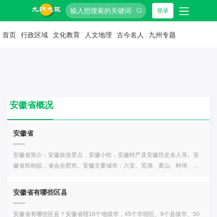
登录
首页
行政区域
文化教育
人文地理
古今名人
九州专题
安徽省概况
安徽省
安徽省简介：安徽旅游景点，安徽小吃，安徽特产及安徽历史名人等。安
徽省简称皖，省会合肥市。安徽主要城市：六安、芜湖、黄山、蚌埠、阜
阳、淮南、滁州、马鞍山、宣城、池州、宿州、淮北、亳州、安庆、铜
陵。与安徽相邻的省份有河南、湖北、山东、江苏、浙江、江西。黄山迎
安徽省有哪些区县
客松、黄梅戏《天仙配》、黄山贡菊等闻名于世，深受欢迎。安徽省行政
区划：安徽省辖16个地级市，45个市辖区、9个县级市、50个县。合肥
安徽省有哪些区县？安徽省辖16个地级市，45个市辖区、9个县级市、50