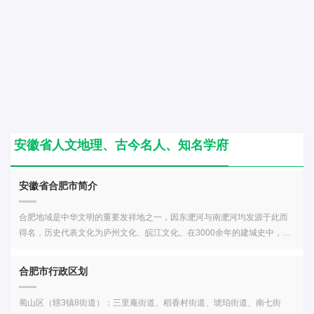
鸭、凤尾三球、凤阳酿豆腐、伏岭玫瑰酥、芙蓉糕、葛粉圆子、合肥咸鸭
工贸职业技术学院、宿州职业技术学院、六安职业技术学院、安徽电子信
烧黄豆、蝴蝶面、怀远石榴、 徽式炒面、徽州臭豆腐、徽州裹粽、徽州状
息职业技术学院、民办合肥经济技术职业学院、安徽交通职业技术学院、
元饭、混汤酒酿元宵、火焙豆腐、火烧冬笋、绩溪菜糕、江毛水饺、腊八
安徽体育运动职业技术学院、安徽中医药高等专科学校、安徽医学高等专
豆腐、六安酱鸭、庐江小红头、绿豆兜、麻酥糖、梅干月饼、三河米饺、
科学校、合肥职业技术学院、滁州职业技术学院、池州职业技术学院、宣
甜酒酿、屯溪醉蟹、无为兰花萝卜、无为送灶粑粑、芜湖瓜、芜湖芥菜
城职业技术学院、安徽广播影视职业技术学院、民办合肥滨湖职业技术学
圆、五城茶干、五香辣味牛肉干、歙县豆腐脑髓、虾子面、蟹黄汤包、蟹
院、安徽电气工程职业技术学院、安徽冶金科技职业学院、安徽城市管理
壳黄、一品玉带糕、油煎毛豆腐、鱼咬羊安徽特产：黄山贡菊、黄山毛峰
职业学院、安徽机电职业技术学院、安徽工商职业学院、安徽中澳科技职
祁门红茶、宣纸、六安瓜片、宣笔、太平猴魁、砀山酥梨、符离集烧鸡、
业学院、阜阳科技职业学院、亳州职业技术学院、安徽国防科技职业学
徽墨、来安花红、滁菊、口孜大蒜、古井贡酒、灵璧石、舒城贡席、徽州
院、安庆职业技术学院、安徽艺术职业学院、马鞍山师范高等专科学校、
安徽省人文地理、古今名人、知名学府
漆器、岳西翠兰、寿县“大救驾”、怀远石榴安徽省古今历史名人：安徽省古
安徽财贸职业学院、安徽国际商务职业学院、安徽公安职业学院、安徽林
代著名人物一览安徽古代历史人物：朱元璋、朱棣、朱权、朱淑真、朱
业职业技术学院、安徽审计职业学院、安徽新闻出版职业技术学院、安徽
温、朱友贞、曹植、杨光先、曹霸、鲍叔牙、蹇叔、毕升、朱能、曹操、
邮电职业技术学院、安徽工业职业技术学院、民办合肥财经职业学院、安
安徽省合肥市简介
周瑜、曹真、曹丕、曹洪、方以智、吴敬梓、英布、涂女、包拯、桓谭、
庆医药高等专科学校、安徽涉外经济职业学院、安徽绿海商务职业学院、
文翁、桓荣、范滂、左慈、文翁、年羹尧、刘安、陈阿娇、陈婴、华佗、
合肥共达职业技术学院、蚌埠经济技术职业学院、民办安徽旅游职业学
合肥地域是中华文明的重要发祥地之一，因东淝河与南淝河均发源于此而
周景、陶谦、吴汝纶、鲁肃、吕蒙、吴长庆、虚谷钱、左光斗、桓温、桓
院、徽商职业学院、马鞍山职业技术学院、安徽现代信息工程职业学院、
得名，历史代表文化为庐州文化、皖江文化。在3000余年的建城史中，有
伊、夏侯霸、桓玄、刘惔、马其昶、陈武、蒋钦、薛综、张乐行、夏侯
安徽矿业职业技术学院、合肥信息技术职业学院、桐城师范高等专科学
2100余年的县治、1400余年的府治历史，数为州郡治所，是江淮地区重要
渊、夏侯惇、戴逵、夏侯玄、耿询、陆建章、戴本孝、方腊、万敬儒、胡
校、黄山职业技术学院、滁州城市职业学院、安徽汽车职业技术学院、皖
的行政中心、商埠和军事重镇，素有“淮右襟喉、江南唇齿”“江淮首郡、吴
合肥市行政区划
仔、吕本中、吕祖谦、胡舜陟、汤和、文钦、汪华、李绅、司空图、崔
西卫生职业学院、合肥幼儿师范高等专科学校、安徽扬子职业技术学院、
楚要冲”“三国故地、包拯故里、淮军摇篮”之称；1952年，合肥市正式成为
白、杨行密、罗愿、吕夷简、张孝祥、高太后、张耒、何敬容、汪伦、张
安徽黄梅戏艺术职业学院、安徽粮食工程职业学院、安徽卫生健康职业学
安徽省省会。合肥市地理环境：合肥市，位于华东地区，地处安徽省中
蜀山区（辖3镇8街道）：三里庵街道、稻香村街道、琥珀街道、南七街
籍、杜荀鹤、陈翥、刘长卿、宗杲、李公麟、梁红玉、鲁宗道、吴潜、程
院、合肥科技职业学院、皖北卫生职业学院、阜阳幼儿师范高等专科学
部、江淮之间、长江三角洲西翼，承东启西、连南接北，靠山抱湖、临江