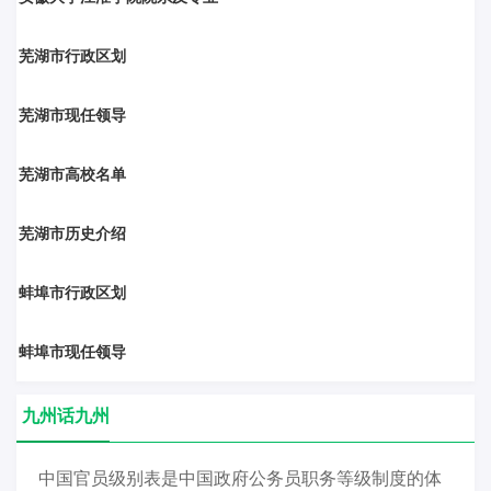
州为庐州路，隶淮西江北道，合肥属淮西道庐州路；至元二十八年（1290
苏禹、马思纯、祖海、贡维特、田祖恒、马文波、杨明、高泉、杨一民、
院、安徽中澳科技职业学院、阜阳科技职业学院、亳州职业技术学院、安
特产：芜湖菜：芜湖小吃：傻子瓜子、煮干丝、虾籽面、无为板鸭、鸠江
年），合肥县属河南江北行省庐州路。明洪武元年（1368年），合肥改属
郑莉、唐韵、陈桂棣
徽国防科技职业学院、安庆职业技术学院、安徽艺术职业学院、马鞍山师
腐乳、无为送灶粑粑、芥菜圆子、芜湖蟹汤包、芜湖刀鱼、海螺沙煲、芜
中书省直隶庐州府，为府治。洪武十三年（1379年），合肥改属六部直隶
芜湖市行政区划
范高等专科学校、安徽财贸职业学院、安徽国际商务职业学院、安徽公安
湖臭干、腰子饼、弋江羊肉、肉蒸饭、奎湖漂鱼、芜湖老鸭汤泡锅巴芜湖
庐州府，为府治。清顺治二年（1645年），改南京直隶为江南承宣布政使
职业学院、安徽林业职业技术学院、安徽审计职业学院、安徽新闻出版职
名人：项立刚、吴莎、周吕鑫
司，合肥县属江南承宣布政使司庐州府，为府治。顺治十八年（1660
芜湖市现任领导
业技术学院、安徽邮电职业技术学院、安徽工业职业技术学院、民办合肥
年），设江南左右布政使司，江南左布政使司辖庐州等府、州。清咸丰年
财经职业学院、安庆医药高等专科学校、安徽涉外经济职业学院、安徽绿
间（1853年-1861年），安徽巡抚治于合肥县。中华民国元年（1912
海商务职业学院、合肥共达职业技术学院、蚌埠经济技术职业学院、民办
芜湖市高校名单
年），庐州府废，合肥县直属安徽省。民国三十四年（1945年）抗战胜利
安徽旅游职业学院、徽商职业学院、马鞍山职业技术学院、安徽现代信息
后，国民政府将安徽省省会迁至合肥县，合肥成为安徽省的省会。合肥历
工程职业学院、安徽矿业职业技术学院、合肥信息技术职业学院、桐城师
史文化：自古以来，中原文化、楚文化、吴越文化和巢湖文化在合肥大地
芜湖市历史介绍
范高等专科学校、黄山职业技术学院、滁州城市职业学院、安徽汽车职业
交融辉映；改革开放以来，创新文化特色鲜明，城市文化软实力不断增
技术学院、皖西卫生职业学院、合肥幼儿师范高等专科学校、安徽扬子职
强。数千年前，史前先民就在合肥地区聚族而居，繁衍生息。历史上，合
业技术学院、安徽黄梅戏艺术职业学院、安徽粮食工程职业学院、安徽卫
蚌埠市行政区划
肥数为州郡治所，是江淮地区重要的行政中心和军事重镇，素有“淮右襟
生健康职业学院、合肥科技职业学院、皖北卫生职业学院、阜阳幼儿师范
喉、江南唇齿”“江淮首郡、吴楚要冲”“三国故地、包拯家乡、淮军摇篮”之
高等专科学校、黄山健康职业学院、宿州航空职业学院
称，历来是重要商埠和兵家必争之地。
蚌埠市现任领导
九州话九州
中国官员级别表是中国政府公务员职务等级制度的体